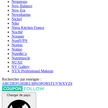
Nespresso
New Balance
New Era
Newpharma
Nickel
Nike
Ninja Kitchen France
Nocibé
Norauto
NordVPN
Norton
Notino
Nutri&Co
Nutrimuscle
NUXE
NV Gallery
NYX Professional Makeup
Rechercher par enseigne :
A
B
C
D
E
F
G
H
I
J
K
L
M
N
O
P
Q
R
S
T
U
V
W
X
Y
Z
#
Changer de pays: