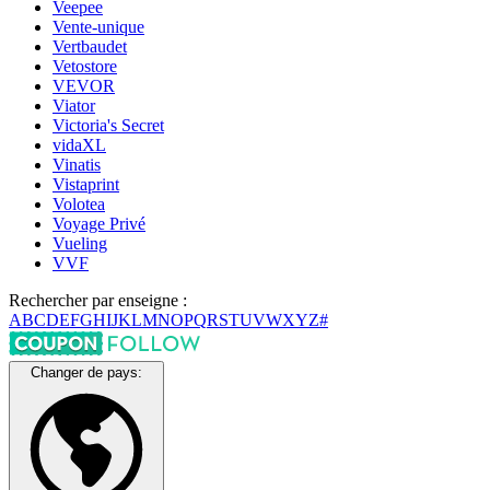
Veepee
Vente-unique
Vertbaudet
Vetostore
VEVOR
Viator
Victoria's Secret
vidaXL
Vinatis
Vistaprint
Volotea
Voyage Privé
Vueling
VVF
Rechercher par enseigne :
A
B
C
D
E
F
G
H
I
J
K
L
M
N
O
P
Q
R
S
T
U
V
W
X
Y
Z
#
Changer de pays: