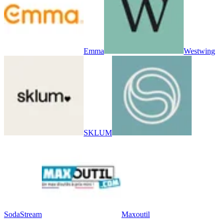
Emma
Westwing
SKLUM
SodaStream
Maxoutil