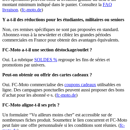
montant minimum indiqué dans le panier. Consultez la
FAQ
livraison
. (
fc-moto.de
)
Y a-t-il des réductions pour les étudiantes, militaires ou seniors
Non, ces remises spécifiques ne sont pas proposées en standard.
Abonnez-vous à la newsletter et ciblez les grandes périodes
commerciales en France pour obtenir des avantages équivalents.
FC-Moto a‑t‑il une section déstockage/outlet ?
Oui. La rubrique
SOLDES %
regroupe les fins de séries et
promotions par univers.
Peut-on obtenir ou offrir des cartes cadeaux ?
Oui. FC-Moto commercialise des
coupons cadeaux
utilisables en
ligne. Des campagnes ponctuelles peuvent aussi proposer des bons
d’achat pour les abonné·e·s. (
fc-moto.de
)
FC-Moto aligne‑t‑il ses prix ?
Un formulaire “Vu ailleurs moins cher” est accessible sur de
nombreuses fiches produit. Soumettez le lien concurrent et FC‑Moto
peut faire une offre personnalisée si les conditions sont réunies. (
fc-