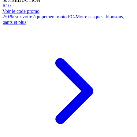
50%
RÉDUCTION
R10
Voir le code promo
-50 % sur votre équipement moto FC-Moto: casques, blousons,
gants et plus