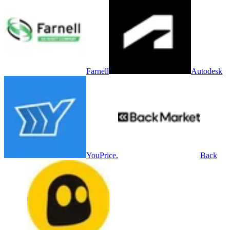
Farnell
Autodesk
YouPrice.
Back